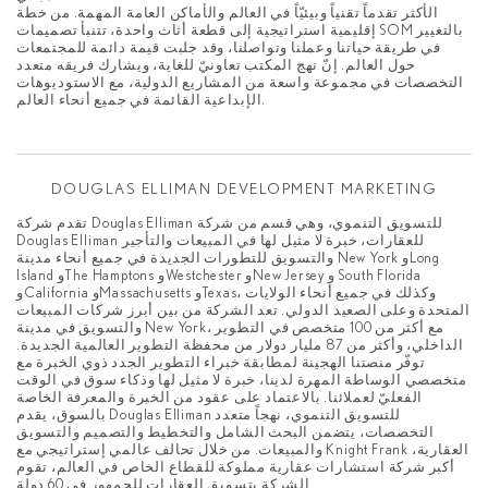
الأكثر تقدماً تقنياً وبيئيّاً في العالم والأماكن العامة المهمة. من خطة
إقليمية استراتيجية إلى قطعة أثاث واحدة، تتنبأ تصميمات SOM بالتغيير
في طريقة حياتنا وعملنا وتواصلنا، وقد جلبت قيمة دائمة للمجتمعات
حول العالم. إنّ نهج المكتب تعاونيّ للغاية، ويشارك فريقه متعدد
التخصصات في مجموعة واسعة من المشاريع الدولية، مع الاستوديوهات
الإبداعية القائمة في جميع أنحاء العالم.
DOUGLAS ELLIMAN DEVELOPMENT MARKETING
تقدم شركة Douglas Elliman للتسويق التنموي، وهي قسم من شركة
Douglas Elliman للعقارات، خبرة لا مثيل لها في المبيعات والتأجير
والتسويق للتطورات الجديدة في جميع أنحاء مدينة New York وLong
Island وThe Hamptons وWestchester وNew Jersey و South Florida
وCalifornia وMassachusetts وTexas، وكذلك في جميع أنحاء الولايات
المتحدة وعلى الصعيد الدولي. تعد الشركة من بين أبرز شركات المبيعات
والتسويق في مدينة New York، مع أكثر من 100 متخصص في التطوير
الداخلي، وأكثر من 87 مليار دولار من محفظة التطوير العالمية الجديدة.
توفّر منصتنا الهجينة لمطابقة خبراء التطوير الجدد ذوي الخبرة مع
متخصصي الوساطة المهرة لدينا، خبرة لا مثيل لها وذكاء سوق في الوقت
الفعليّ لعملائنا. بالاعتماد على عقود من الخبرة والمعرفة الخاصة
بالسوق، يقدم Douglas Elliman للتسويق التنموي، نهجاً متعدد
التخصصات، يتضمن البحث الشامل والتخطيط والتصميم والتسويق
والمبيعات. من خلال تحالف عالمي إستراتيجي مع Knight Frank العقارية،
أكبر شركة استشارات عقارية مملوكة للقطاع الخاص في العالم، تقوم
الشركة بتسويق العقارات للجمهور في 60 دولة.