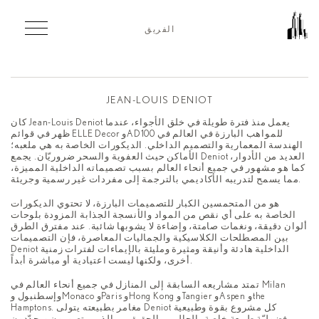
Skip to main content
الفريق
JEAN-LOUIS DENIOT
كان Jean-Louis Deniot يعمل منذ فترة طويلة في خلق الأجواء، عندما
ظهر في قوائم ELLE Decor وAD100 للمواهب البارزة في العالم في
الهندسة المعمارية والتصميم الداخلي. الديكورات الخاصة به هي ملعبه؛
الأماكن حيث العفوية والسحر ضروريّان. يجمع Deniot العديد من الأدوار،
كما هو مشهور في جميع أنحاء العالم بسبب تصميماته الداخلية المميزة،
مما يسمح لتدريبه الأكاديمي بالترجمة إلى مفردات غير رسمية وجريئة.
هو من المتحمسين الكبار للتصميمات البارزة، لا تحتوي الديكورات
الخاصة به على أي نقص من المواد والأنسجة الجذابة المزودة بلوحات
ألوان دقيقة، ونغمات صامتة، وإضاءة لا يشوبها شائبة. عند مفترق الطرق
بين المصطلحات الكلاسيكية والجماليات المعاصرة، فإن التصميمات
Deniot الداخلية هادئة وأنيقة ومثيرة ومليئة بالإيماءات لفترات زمنية
أخرى، ولكنها ليست اعتيادية أو مباشرة أبداً.
تمتد مشاريعه السابقة إلى المنازل في جميع أنحاء العالم في Milan
وإسطنبول وMonaco وParis وHong Kong وTangier وAspen وthe
Hamptons. مغامر بطبيعته يتولى Deniot كل مشروع بقوة وطبيعية