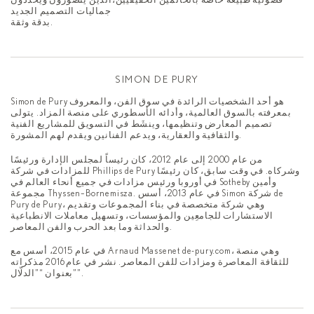
فضوليّة طبيعة خاصة بالحالمين الحقيقيين،الذين يتصورون ويحدّدون
جماليات التصميم الجديد
بدقة وثقة.
SIMON DE PURY
Simon de Pury هو أحد الشخصيات الرائدة في سوق الفن، والمعروف
بمعرفته بالسوق العالمية، وأدائه الأسطوري على منصة المزاد. يتولى
تصميم المعارض وتنظيمها، وينشَط في التسويق للمشاريع الفنية
والثقافية والعقارية، ويدعم الفنانين ويقدم لهم المشورة.
من عام 2000 إلى عام 2012، كان رئيساً لمجلس الإدارة ورئيسًا
للمزادات في شركة Phillips de Pury وشركاه. في وقت سابق، كان رئيسًا
في أوروبا ورئيس مزادات في جميع أنحاء العالم في Sotheby وأمين
مجموعة Thyssen–Bornemisza. في عام 2013، أسس Simon شركة de
Pury de Pury، وهي شركة متخصصة في بناء المجموعات وتقديم
الاستشارات للجامعِين والمؤسسات، وتسهيل معاملات الانطباعية
والحداثة وما بعد الحرب والفن المعاصر.
في عام 2015، أسس مع Arnaud Massenet de-pury.com، وهي منصة
للثقافة المعاصرة ومزادات للفن المعاصر. نشر في عام 2016 مذكراته
بعنوان “”الدلّال””.