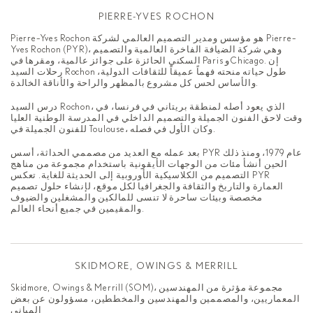
PIERRE-YVES ROCHON
Pierre–Yves Rochon هو مؤسس ومدير التصميم العالمي لشركة Pierre–
Yves Rochon (PYR)، وهي شركة الضيافة الفاخرة العالمية والتصميم
السكني الحائزة على جوائز عالمية، ومقرها في Paris وChicago. إن
رحلات السيد Rochon طول حياته منحته فهماً عميقاً للثقافات الدولية،
والأساس لحس كل مشروع بالمظهر والراحة والأناقة الخالدة.
درس السيد Rochon، الذي يعود أصله لمنطقة بريتاني في فرنسا، في
وقت لاحق الفنون الجميلة والتصميم الداخلي في المدرسة الوطنية العليا
للفنون الجميلة في Toulouse، وكان الأول في فصله.
بعد عمله مع العديد من مصممي الحداثة، أسس PYR عام 1979، ومنذ ذلك
الحين أنشأ مئات من الوجهات الأيقونية باستخدام مجموعة من مناهج
التصميم من الكلاسيكية الأوروبية إلى الحديثة للغاية. تعكس PYR
العمارة والتاريخ والثقافة والجغرافيا لكل موقع، لإنشاء حلول تصميم
مخصصة وبيئات ساحرة لا تنسى للمالكين والمشغلين والضيوف
والمقيمين في جميع أنحاء العالم.
SKIDMORE, OWINGS & MERRILL
Skidmore, Owings & Merrill (SOM)، مجموعة مؤثرة من المهندسين
المعماريين، والمصممين والمهندسين والمخططين، مسؤولون عن بعض
المباني