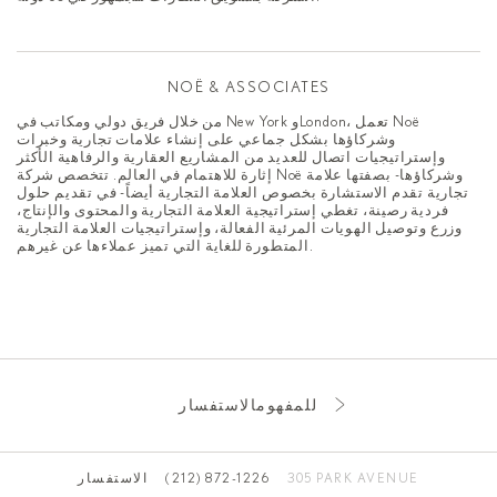
NOË & ASSOCIATES
من خلال فريق دولي ومكاتب في New York وLondon، تعمل Noë
وشركاؤها بشكل جماعي على إنشاء علامات تجارية وخبرات
وإستراتيجيات اتصال للعديد من المشاريع العقارية والرفاهية الأكثر
إثارة للاهتمام في العالم. تتخصص شركة Noë وشركاؤها- بصفتها علامة
تجارية تقدم الاستشارة بخصوص العلامة التجارية أيضاً- في تقديم حلول
فردية رصينة، تغطي إستراتيجية العلامة التجارية والمحتوى والإنتاج،
وزرع وتوصيل الهويات المرئية الفعالة، وإستراتيجيات العلامة التجارية
المتطورة للغاية التي تميز عملاءها عن غيرهم.
للمفهومالاستفسار
305 PARK AVENUE
(212) 872-1226
الاستفسار